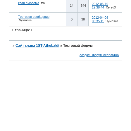
клан эмблема
trol
2012-06-19
14
344
12:38:44
XeretiX
Тестовое сообщение
2012-04-08
0
38
Чумазка
03:35:11
Чумазка
Страница:
1
»
Сайт клана 1ST-Athebaldt
»
Тестовый форум
создать форум бесплатно