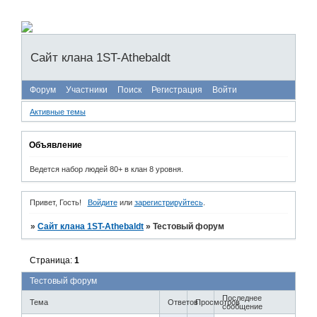
Сайт клана 1ST-Athebaldt
Форум
Участники
Поиск
Регистрация
Войти
Активные темы
Объявление
Ведется набор людей 80+ в клан 8 уровня.
Привет, Гость!
Войдите
или
зарегистрируйтесь
.
»
Сайт клана 1ST-Athebaldt
»
Тестовый форум
Страница:
1
Тестовый форум
Последнее
Тема
Ответов
Просмотров
сообщение